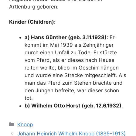
Artlenburg geboren
:
Kinder (Children):
a) Hans Günther (geb. 3.11.1928)
: Er
kommt im Mai 1939 als Zehnjähriger
durch einen Unfall zu Tode. Er stürzte
vom Pferd, als er dieses nach Hause
reiten wollte, blieb im Geschirr hängen
und wurde eine Strecke mitgeschleift. Als
man das Pferd zum Stehen brachte und
den Jungen befreite, war dieser schon
tot.
b) Wilhelm Otto Horst (geb. 12.6.1932)
.
Categories
Knoop
Johann Heinrich Wilhelm Knoop (1835–1913)