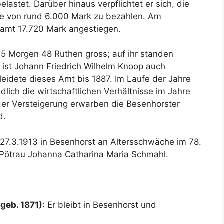
belastet
. Darüber hinaus verpflichtet er sich, die
e von rund 6.000 Mark zu bezahlen
. Am
esamt 17.720 Mark angestiegen
.
5 Morgen 48 Ruthen gross; auf ihr standen
5 ist Johann Friedrich Wilhelm Knoop auch
kleidete dieses Amt bis 1887
. Im Laufe der Jahre
lich die wirtschaftlichen Verhältnisse im Jahre
 der Versteigerung erwarben die Besenhorster
d
.
27.3.1913 in Besenhorst an Altersschwäche im 78.
in Pötrau Johanna Catharina Maria Schmahl
.
geb. 1871)
: Er bleibt in Besenhorst und