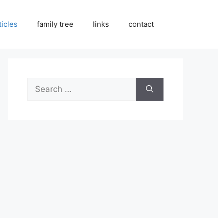
ticles
family tree
links
contact
Search
for: