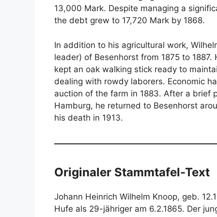
13,000 Mark
. Despite managing a signific
the debt grew to 17,720 Mark by 1868
.
In addition to his agricultural work, Wilh
leader) of Besenhorst from 1875 to 1887
.
kept an oak walking stick ready to main
dealing with rowdy laborers
. Economic ha
auction of the farm in 1883
. After a brief
Hamburg, he returned to Besenhorst aroun
his death in 1913
.
Originaler Stammtafel-Text
Johann Heinrich Wilhelm Knoop, geb. 12.1
Hufe als 29-jähriger am 6.2.1865
. Der ju