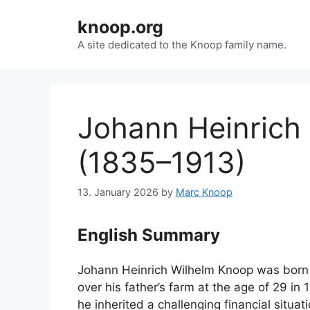
Skip
knoop.org
to
content
A site dedicated to the Knoop family name.
Johann Heinrich
(1835–1913)
13. January 2026
by
Marc Knoop
English Summary
Johann Heinrich Wilhelm Knoop was born
over his father’s farm at the age of 29 in 
he inherited a challenging financial situa